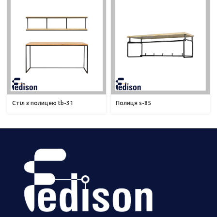
Стіл з полицею tb-31
Полиця s-85