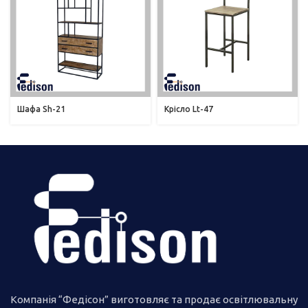
Шафа Sh-21
Крісло Lt-47
Компанія “Федісон” виготовляє та продає освітлювальну