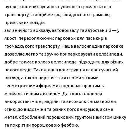
вузлів, кінцевих зупинок вуличного громадського
транспорту, станцій
метро
, швидкісного
трамваю
,
приміських
поїздів
,
залізничного
вокзалу
,
автовокзалу
та
автостанцій
— у
якості перехоплюючих парковок для пасажирів
громадського транспорту. Наша велосипедна парковка
дозволяє легко та зручно припарковувати велосипеди,
добре тримає колесо велосипеда, підходить для різних
велосипедів. Також дана конструкція надає сучасний
вигляд, а також вирізняється своїми чіткими
геометричними формами і водночас простим та
мінімалістичним дизайном. Для виготовлення
використані міцні, надійні та високоякісні матеріали,
стійкі до видозміни та різних погодних умов, а саме
метал, оброблений порошковим грунтом з вмістом цинку
та покритий порошковою фарбою.