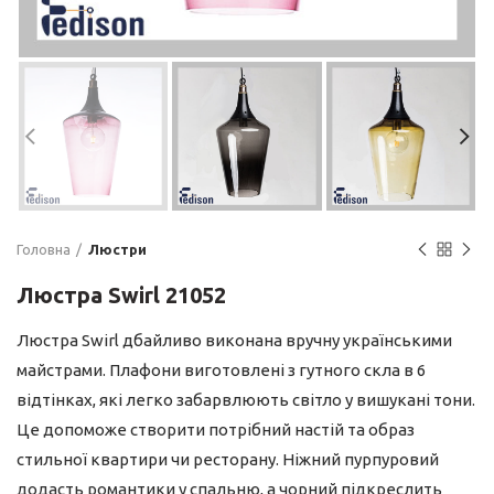
Головна
Люстри
Люстра Swirl 21052
Люстра Swirl дбайливо виконана вручну українськими
майстрами. Плафони виготовлені з гутного скла в 6
відтінках, які легко забарвлюють світло у вишукані тони.
Це допоможе створити потрібний настій та образ
стильної квартири чи ресторану. Ніжний пурпуровий
додасть романтики у спальню, а чорний підкреслить