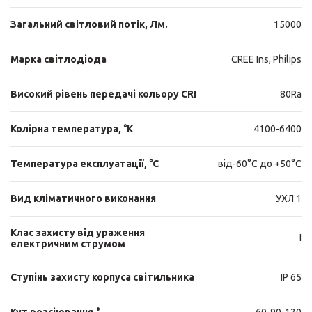
Загальний світловий потік, Лм.
15000
Марка світлодіода
CREE Ins, Philips
Високий рівень передачі кольору CRI
80Ra
Колірна температура, °К
4100-6400
Температура експлуатації, °С
від-60°С до +50°С
Вид кліматичного виконання
УХЛ 1
Клас захисту від ураження
I
електричним струмом
Ступінь захисту корпуса світильника
IP 65